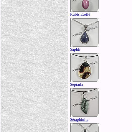
Rubis Etoilé
Saphir
Septaria
Séraphinite