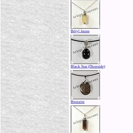
Béryl Jaune
Black Star (Diopside)
Bronzite