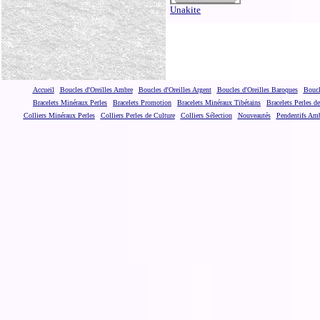
Unakite
Accueil
Boucles d'Oreilles Ambre
Boucles d'Oreilles Argent
Boucles d'Oreilles Baroques
Boucl
Bracelets Minéraux Perles
Bracelets Promotion
Bracelets Minéraux Tibétains
Bracelets Perles d
Colliers Minéraux Perles
Colliers Perles de Culture
Colliers Sélection
Nouveautés
Pendentifs Am