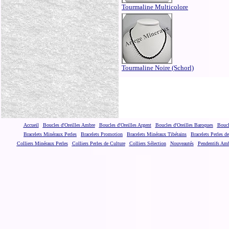
Tourmaline Multicolore
Tourmaline Noire (Schorl)
Accueil
Boucles d'Oreilles Ambre
Boucles d'Oreilles Argent
Boucles d'Oreilles Baroques
Boucl
Bracelets Minéraux Perles
Bracelets Promotion
Bracelets Minéraux Tibétains
Bracelets Perles d
Colliers Minéraux Perles
Colliers Perles de Culture
Colliers Sélection
Nouveautés
Pendentifs Am