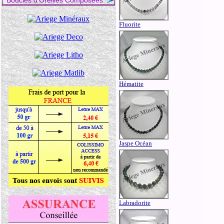
Boucles d'Oreilles Composées
Fluorite
Hématite
Jaspe Océan
Labradorite