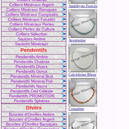
Colliers Minéraux Argent
Améthyste Foncée
Colliers Minéraux Baroques
Colliers Minéraux Composés
Colliers Minéraux Facetés
Colliers Minéraux Perles
Colliers Perles de Culture
Colliers Sélection
Sautoirs Ambre
Aventurine
Sautoirs Minéraux
Pendentifs
Pendentifs Ambre
Pendentifs Chakras
Pendentifs Divers
Pendentifs Donut
Calcédoïne Bleue
Pendentifs Minéral Brut
Pendentifs Minéral Poli
Pendentifs Nacre
Pendentifs Oeil Céleste
Pendentifs PROMOTION
Pendentifs Sphères
Divers
Cornaline
Boucles d'Oreilles Ambre
Boucles d'Oreilles Argent
Boucles d'Oreilles Baroques