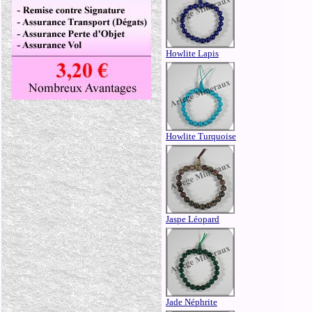
Howlite Lapis
Howlite Turquoise
Jaspe Léopard
Jade Néphrite