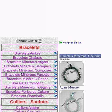
Voir plan du site
Bracelets
Bracelets Ambre
Bracelets Minéraux Tibétains
Bracelets Chakras
31 articles
Bracelets Minéraux Argent
Bracelets Minéraux Baroques
Bracelets Minéraux Composés
Bracelets Minéraux Facetés
Bracelets Minéraux Perles
Bracelets Promotion
Bracelets Minéraux Tibétains
Agate Mousse
Bracelets Perles de Culture
Bracelets Shamballa
Colliers - Sautoirs
Colliers Ambre
Colliers Chakras