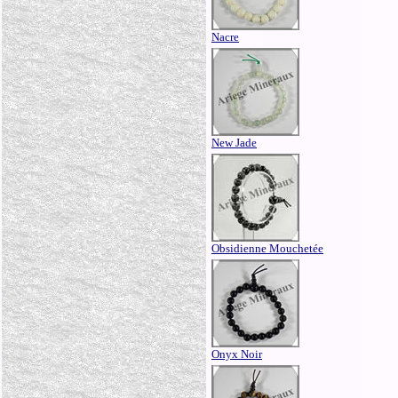
Nacre
New Jade
Obsidienne Mouchetée
Onyx Noir