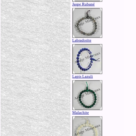
Jaspe Rubané
Labradorite
Lapis Lazuli
Malachite