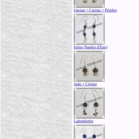
Grenat + Citrine + Péridot
Iolite (Saphir d'Eau)
Jade + Citrine
Labradorite