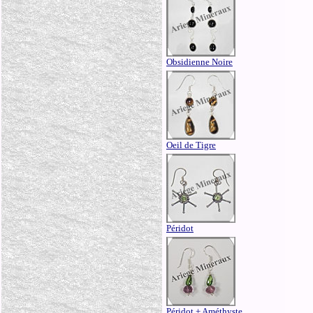
Obsidienne Noire
Oeil de Tigre
Péridot
Péridot + Améthyste