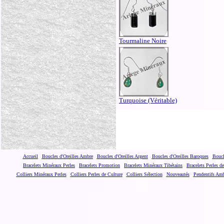
Tourmaline Noire
Turquoise (Véritable)
Accueil
Boucles d'Oreilles Ambre
Boucles d'Oreilles Argent
Boucles d'Oreilles Baroques
Boucl
Bracelets Minéraux Perles
Bracelets Promotion
Bracelets Minéraux Tibétains
Bracelets Perles d
Colliers Minéraux Perles
Colliers Perles de Culture
Colliers Sélection
Nouveautés
Pendentifs Am