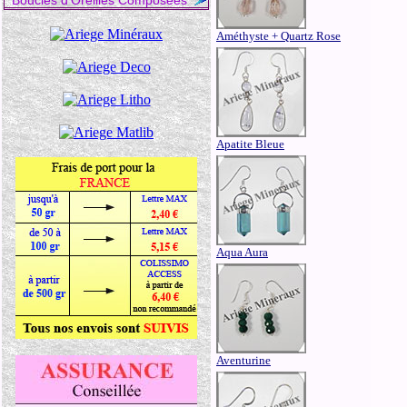
Boucles d'Oreilles Composées
Améthyste + Quartz Rose
Apatite Bleue
Aqua Aura
Aventurine