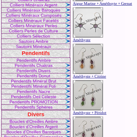
Aigue Marine + Améthsyte + Grenat
Colliers Minéraux Argent
Colliers Minéraux Baroques
Colliers Minéraux Composés
Colliers Minéraux Facetés
Colliers Minéraux Perles
Colliers Perles de Culture
Colliers Sélection
Améthyste
Sautoirs Ambre
Sautoirs Minéraux
Pendentifs
Pendentifs Ambre
Pendentifs Chakras
Pendentifs Divers
Pendentifs Donut
Améthyste + Citrine
Pendentifs Minéral Brut
Pendentifs Minéral Poli
Pendentifs Nacre
Pendentifs Oeil Céleste
Pendentifs PROMOTION
Pendentifs Sphères
Améthyste + Péridot
Divers
Boucles d'Oreilles Ambre
Boucles d'Oreilles Argent
Boucles d'Oreilles Baroques